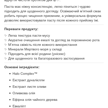
відчуття чистоти протягом дня 🌿✨.
Паста має ніжну консистенцію, легко піниться і чудово
підходить для щоденного догляду. Освіжаючий м’ятний смак
робить процес чищення приємним, а універсальна формула
дозволяє використовувати пасту після кожного прийому їжі.
Переваги продукту:
✨ Легка текстура пасти-мусу
✨ Акуратне очищення емалі та догляд за порожниною рота
✨ М’ятна свіжість після кожного використання
✨ Мінерали Мертвого моря у складі
✨ Підходить для всієї родини (унісекс)
✨ Для щоденного та багаторазового застосування
Основні інгредієнти:
Halo Complex™
Екстракт дуналієлли
Екстракт листя оливи
Оливкова олія
Ефірна олія чайного дерева
Евкаліпт