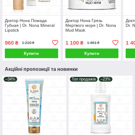
Доктор Нона Помада
Доктор Нона Грязь
Докт
Губная | Dr. Nona Mineral
Мертвого моря | Dr. Nona
Dr. 
Lipstick
Mud Mask
960
1 100
1 4
₴
₴
1 210 ₴
1 461 ₴
Купити
Купити
Акційні пропозиції та новинки
–34%
Топ продажів
–23%