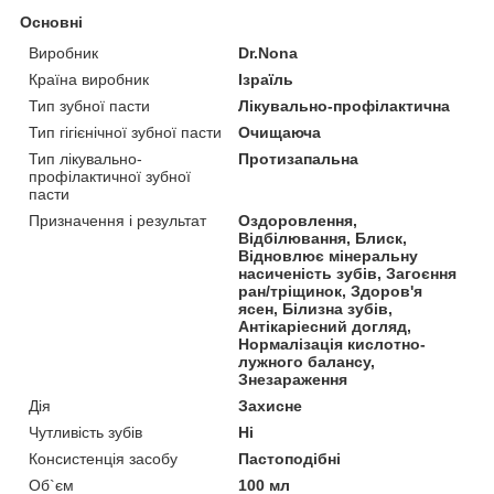
Основні
Виробник
Dr.Nona
Країна виробник
Ізраїль
Тип зубної пасти
Лікувально-профілактична
Тип гігієнічної зубної пасти
Очищаюча
Тип лікувально-
Протизапальна
профілактичної зубної
пасти
Призначення і результат
Оздоровлення,
Відбілювання, Блиск,
Відновлює мінеральну
насиченість зубів, Загоєння
ран/тріщинок, Здоров'я
ясен, Білизна зубів,
Антікаріесний догляд,
Нормалізація кислотно-
лужного балансу,
Знезараження
Дія
Захисне
Чутливість зубів
Ні
Консистенція засобу
Пастоподібні
Об`єм
100 мл