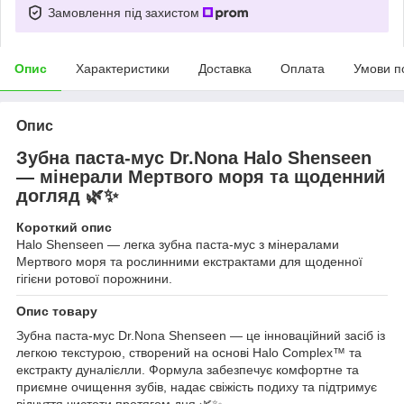
Замовлення під захистом
Опис
Характеристики
Доставка
Оплата
Умови п
Опис
Зубна паста-мус Dr.Nona Halo Shenseen
— мінерали Мертвого моря та щоденний
догляд 🌿✨
Короткий опис
Halo Shenseen — легка зубна паста-мус з мінералами
Мертвого моря та рослинними екстрактами для щоденної
гігієни ротової порожнини.
Опис товару
Зубна паста-мус Dr.Nona Shenseen — це інноваційний засіб із
легкою текстурою, створений на основі Halo Complex™ та
екстракту дуналієлли. Формула забезпечує комфортне та
приємне очищення зубів, надає свіжість подиху та підтримує