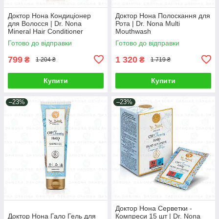
Доктор Нона Кондиціонер
Доктор Нона Полоскання для
для Волосся | Dr. Nona
Рота | Dr. Nona Multi
Mineral Hair Conditioner
Mouthwash
Готово до відправки
Готово до відправки
799
1 320
₴
₴
1 204 ₴
1 719 ₴
Купити
Купити
–23%
–23%
Доктор Нона Серветки -
Доктор Нона Гало Гель для
Компреси 15 шт | Dr. Nona