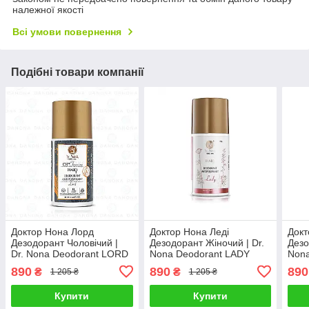
належної якості
Всі умови повернення
Подібні товари компанії
Доктор Нона Лорд
Доктор Нона Леді
Докт
Дезодорант Чоловічий |
Дезодорант Жіночий | Dr.
Дезо
Dr. Nona Deodorant LORD
Nona Deodorant LADY
Nona
890
890
890
₴
₴
1 205 ₴
1 205 ₴
Купити
Купити