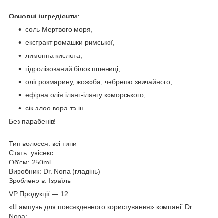
Основні інгредієнти:
соль Мертвого моря,
екстракт ромашки римської,
лимонна кислота,
гідролізований білок пшениці,
олії розмарину, жожоба, чебрецю звичайного,
ефірна олія іланг-ілангу коморського,
сік алое вера та ін.
Без парабенів!
Тип волосся: всі типи
Стать: унісекс
Об'єм: 250ml
Виробник: Dr. Nona (гладінь)
Зроблено в: Ізраїль
VP Продукції — 12
«Шампунь для повсякденного користування» компанії Dr.
Nona: