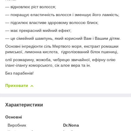
— відновлює ріст волосся;
— покращує еластичність волосся і зменшує його ламкість;
— підсилює властиве здоровому волоссю блиск;
— має прекрасний мийний ефект;
— це сімейний шампунь, який корисний Вам і Вашим дітям.
Основні інгредієнти
сіль Мертвого моря, екстракт ромашки
римської, лимонна кислота, гідролізований білок пшениці,
олії розмарину, жожоба, чебрецю звичайної, ефірну олію
іланг-ілангу коморського, сік алое вера та ін.
Без парабенів!
Приховати
Характеристики
Основні
Виробник
Dr.Nona