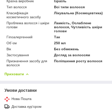
Країна виробник
Ізраїль
Тип волосся
Всі типи волосся
Класифікація
Лікувальна (Космецевтика)
косметичного засобу
Проблема волосся і шкіри
Ламкість, Ослаблене
голови
волосся, Чутливість шкіри
голови
Гіпоалергенний
Так
Об`єм
250 мл
Вік
Без обмежень
Застосування
Догляд за волоссям
Призначення засобу для
Поліпшення росту волосся
волосся
Приховати
Умови доставки
Нова Пошта
Доставка кур'єром