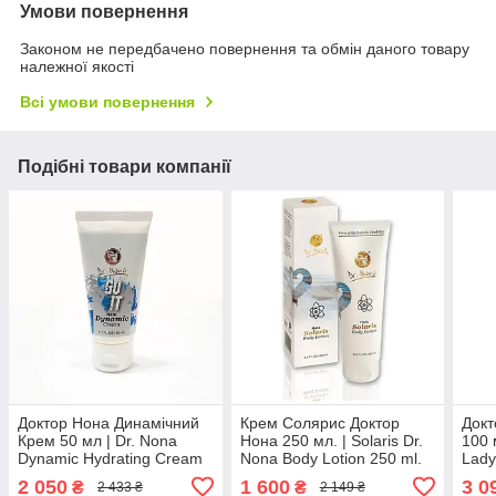
Умови повернення
Законом не передбачено повернення та обмін даного товару
належної якості
Всі умови повернення
Подібні товари компанії
Доктор Нона Динамічний
Крем Солярис Доктор
Докт
Крем 50 мл | Dr. Nona
Нона 250 мл. | Solaris Dr.
100 
Dynamic Hydrating Cream
Nona Body Lotion 250 ml.
Lady
50 ml
2 050
1 600
3 0
₴
₴
2 433 ₴
2 149 ₴