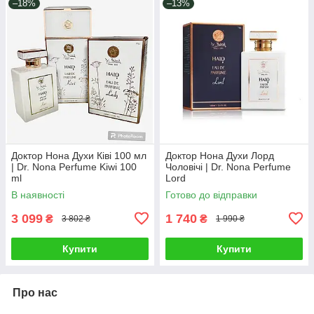
–18%
–13%
Доктор Нона Духи Ківі 100 мл
Доктор Нона Духи Лорд
| Dr. Nona Perfume Kiwi 100
Чоловічі | Dr. Nona Perfume
ml
Lord
В наявності
Готово до відправки
3 099
1 740
₴
₴
3 802 ₴
1 990 ₴
Купити
Купити
Про нас