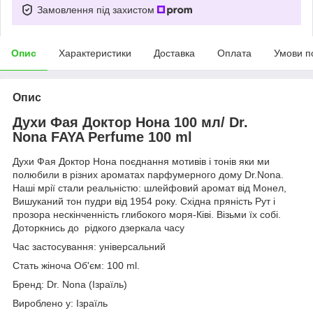
Замовлення під захистом
Опис
Характеристики
Доставка
Оплата
Умови п
Опис
Духи Фая Доктор Нона 100 мл/ Dr.
Nona FAYA Perfume 100 ml
Духи Фая Доктор Нона поєднання мотивів і тонів яки ми
полюбили в різних ароматах парфумерного дому Dr.Nona.
Наші мрії стали реальністю: шлейфовий аромат від Монел,
Вишуканий тон пудри від 1954 року. Східна пряність Рут і
прозора нескінченність глибокого моря-Ківі. Візьми їх собі.
Доторкнись до рідкого дзеркала часу
Час застосування: універсальний
Стать жіноча Об'єм: 100 ml.
Бренд: Dr. Nona (Ізраїль)
Вироблено у: Ізраїль