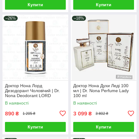
Купити
Купити
–26%
–18%
Доктор Нона Лорд
Доктор Нона Духи Леді 100
Дезодорант Чоловічий | Dr.
мл | Dr. Nona Perfume Lady
Nona Deodorant LORD
100 ml
В наявності
В наявності
890
3 099
₴
₴
1 205 ₴
3 802 ₴
Купити
Купити