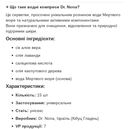
⭐ Що таке водні компреси Dr. Nona?
Це серветки, просочені унікальним розчином води Мертвого
моря та натуральними активними компонентами.
Вони призначені для очищення, відновлення та природної
підтримки шкіри.
Основні інгредієнти:
сік алое вера
олія лаванди
саліцилова кислота
олія каєпутового дерева
вода Мертвого моря (основа)
Характеристики:
Кількість:
15 шт
Застосування:
універсальне
Стать:
унісекс
Виробник:
Dr. Nona, Ізраїль (Кібуц Гладінь)
VP продукції:
7