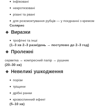
інфіковані
некротизовані
різані та рвані
для розсмоктування рубців — у поєднанні з кремом
Солярис
🔹 Виразки
трофічні та інші
(1–3 хв 2–3 рази/день → поступово до 2–3 год)
🔹 Пролежні
серветка → компресний папір → рушник
(20–30 хв)
🔹 Невеликі ушкодження
порізи
тріщини
дрібні ранки
кровоспинний ефект
(5–10 хв)