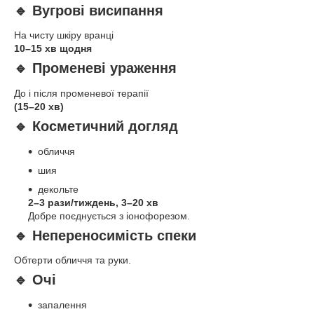
🔹 Вугрові висипання
На чисту шкіру вранці
10–15 хв щодня
🔹 Променеві ураження
До і після променевої терапії
(15–20 хв)
🔹 Косметичний догляд
обличчя
шия
декольте
2–3 рази/тиждень, 3–20 хв
Добре поєднується з іонофорезом.
🔹 Непереносимість спеки
Обтерти обличчя та руки.
🔹 Очі
запалення