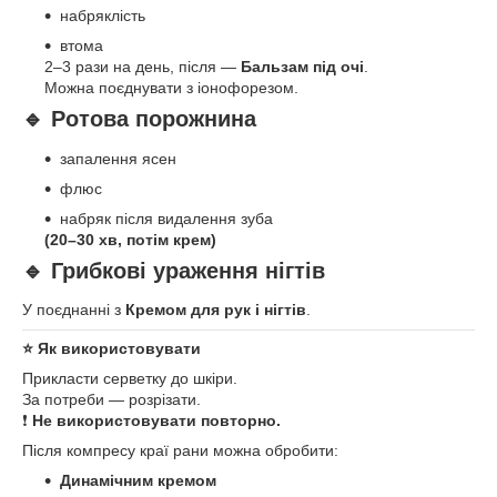
набряклість
втома
2–3 рази на день, після —
Бальзам під очі
.
Можна поєднувати з іонофорезом.
🔹 Ротова порожнина
запалення ясен
флюс
набряк після видалення зуба
(20–30 хв, потім крем)
🔹 Грибкові ураження нігтів
У поєднанні з
Кремом для рук і нігтів
.
⭐ Як використовувати
Прикласти серветку до шкіри.
За потреби — розрізати.
❗
Не використовувати повторно.
Після компресу краї рани можна обробити:
Динамічним кремом